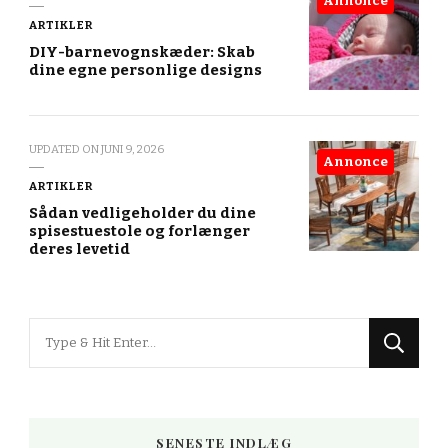
Annonce
ARTIKLER
DIY-barnevognskæder: Skab
dine egne personlige designs
UPDATED ON
JUNI 9, 2026
Annonce
ARTIKLER
Sådan vedligeholder du dine
spisestuestole og forlænger
deres levetid
Looking
for
Something?
SENESTE INDLÆG