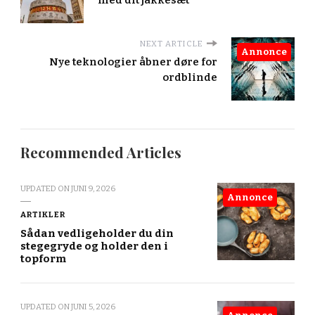
med dit jakkesæt
NEXT ARTICLE
Annonce
Nye teknologier åbner døre for
ordblinde
Recommended Articles
UPDATED ON
JUNI 9, 2026
Annonce
ARTIKLER
Sådan vedligeholder du din
stegegryde og holder den i
topform
UPDATED ON
JUNI 5, 2026