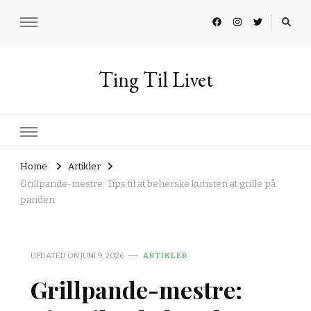
Ting Til Livet
Home
Artikler
Grillpande-mestre: Tips til at beherske kunsten at grille på
panden
UPDATED ON
JUNI 9, 2026
ARTIKLER
Grillpande-mestre: