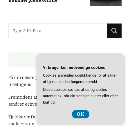
nummerplade online
Looking
for
Something?
SENESTE INDLÆG
Vi bruger kun nødvendige cookies
Cookies anvendes udelukkende for at sikre,
Få din næste gaveidé med hjælp fra kunstig
at hjemmesiden fungerer korrekt.
intelligens
Disse cookies sættes af os og slettes
automatisk, når din session slutter eller efter
Fremtidens arbejdsplads: Hvordan kunstig intelligens
kort tid.
ændrer erhvervslivet
OK
Tjeklisten: Det skal du gøre, før kloakken stopper til i
snekkersten