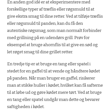
En anden god idé er at eksperimentere med
forskellige typer af træflis eller røgsmuld til at
give ekstra smag til dine retter. Ved at tilføje træflis
eller røgsmuld til panden, kan du få den
autentiske røgsmag, som man normalt forbinder
med grillning på en udendørs grill. Prøv for
eksempel at bruge ahornflis til at give en sød og
let røget smag til dine grillet retter.
En tredje tip er at bruge en tang eller spatel i
stedet for en gaffel til at vende og håndtere kødet
på panden. Når man bruger en gaffel, risikerer
man at stikke huller i kødet, hvilket kan få safterne
til at løbe ud og gøre kødet mere tørt. Ved at bruge
en tang eller spatel undgår man dette og bevarer
saftigheden i kødet.