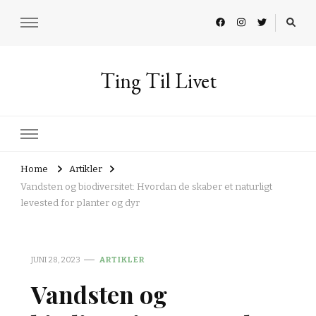
Ting Til Livet
Home
Artikler
Vandsten og biodiversitet: Hvordan de skaber et naturligt
levested for planter og dyr
JUNI 28, 2023
ARTIKLER
Vandsten og