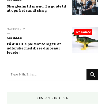
ARTIKLER
Skægbalm til mænd: En guide til
at opnå et sundt skæg
MARTS 18, 2023
Annonce
ARTIKLER
Få din lille palæontolog til at
udforske med disse dinosaur
legetøj
Looking
for
Something?
SENESTE INDLÆG