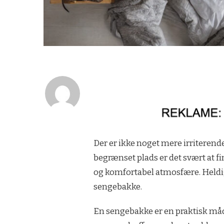
Der er ikke noget mere irriterende
begrænset plads er det svært at fin
og komfortabel atmosfære. Heldig
sengebakke.
En sengebakke er en praktisk måd