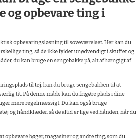
re og opbevare ting i
ktisk opbevaringsløsning til soveværelset. Her kan du
skellige ting, så de ikke fylder unødvendigt i skuffer og
måder, du kan bruge en sengebakke på, alt afhængigt af
ringsplads til tøj, kan du bruge sengebakken til at
ærlig tit. På denne måde kan du frigøre plads i dine
 bruger mere regelmæssigt. Du kan også bruge
tøj og håndklæder, så de altid er lige ved hånden, når du
 at opbevare bøger, magasiner og andre ting, som du