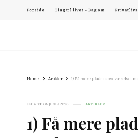
Forside
Ting til livet – Bag om
Privatlivs
Home
Artikler
1) Få mere plads i soveværelset 
UPDATED ON
JUNI 9, 2026
ARTIKLER
1) Få mere plad