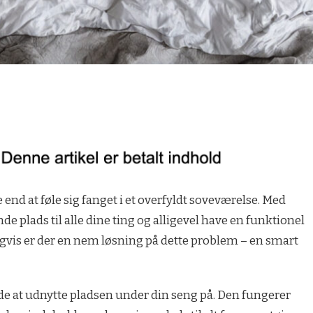
 end at føle sig fanget i et overfyldt soveværelse. Med
de plads til alle dine ting og alligevel have en funktionel
vis er der en nem løsning på dette problem – en smart
e at udnytte pladsen under din seng på. Den fungerer