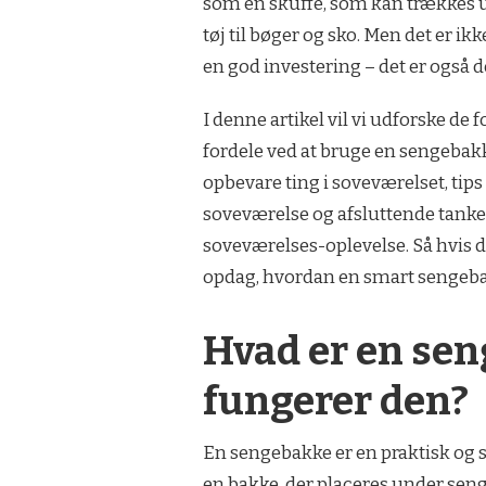
som en skuffe, som kan trækkes ud
tøj til bøger og sko. Men det er i
en god investering – det er også d
I denne artikel vil vi udforske de
fordele ved at bruge en sengebak
opbevare ting i soveværelset, tips 
soveværelse og afsluttende tank
soveværelses-oplevelse. Så hvis du
opdag, hvordan en smart sengebak
Hvad er en se
fungerer den?
En sengebakke er en praktisk og s
en bakke, der placeres under sen