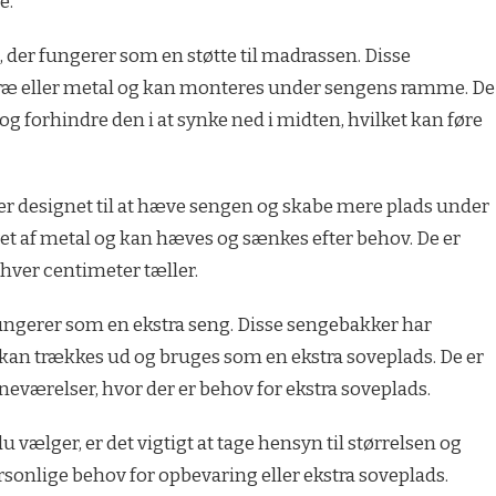
e.
der fungerer som en støtte til madrassen. Disse
træ eller metal og kan monteres under sengens ramme. De
g forhindre den i at synke ned i midten, hvilket kan føre
er designet til at hæve sengen og skabe mere plads under
vet af metal og kan hæves og sænkes efter behov. De er
 hver centimeter tæller.
fungerer som en ekstra seng. Disse sengebakker har
an trækkes ud og bruges som en ekstra soveplads. De er
rneværelser, hvor der er behov for ekstra soveplads.
vælger, er det vigtigt at tage hensyn til størrelsen og
sonlige behov for opbevaring eller ekstra soveplads.