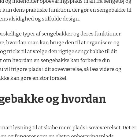
 og indeholder opbevaringsplads til alt fra sengetøj og
kke kun dens praktiske funktion, der gør en sengebakke til
ens alsidighed og stilfulde design.
 forskellige typer af sengebakker og deres funktioner,
ke, hvordan man kan bruge den til at organisere og
og tricks til at vælge den rigtige sengebakke til dit
er om hvordan en sengebakke kan forbedre din
 vil frigøre plads i dit soveværelse, så læs videre og
ke kan gøre en stor forskel.
ngebakke og hvordan
mart løsning til at skabe mere plads i soveværelset. Det er
gen og fungerer som en ekstra opbevaringsplads.