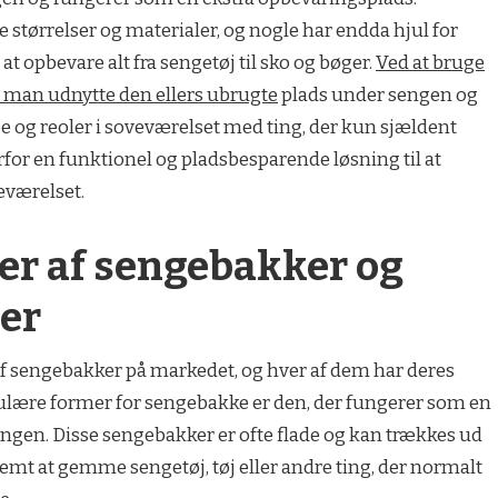
størrelser og materialer, og nogle har endda hjul for
t opbevare alt fra sengetøj til sko og bøger.
Ved at bruge
man udnytte den ellers ubrugte
plads under sengen og
e og reoler i soveværelset med ting, der kun sjældent
rfor en funktionel og pladsbesparende løsning til at
eværelset.
per af sengebakker og
er
r af sengebakker på markedet, og hver af dem har deres
ulære former for sengebakke er den, der fungerer som en
ngen. Disse sengebakker er ofte flade og kan trækkes ud
nemt at gemme sengetøj, tøj eller andre ting, der normalt