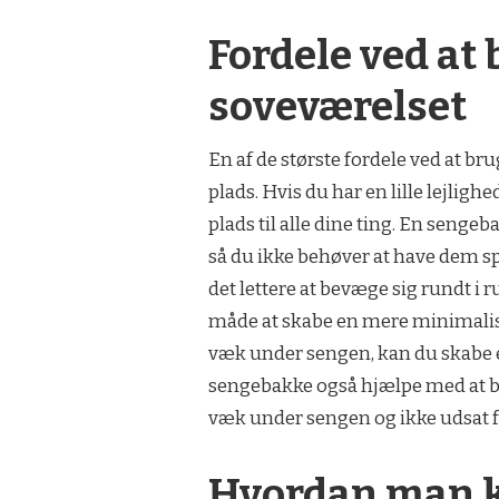
Fordele ved at
soveværelset
En af de største fordele ved at br
plads. Hvis du har en lille lejlighe
plads til alle dine ting. En seng
så du ikke behøver at have dem s
det lettere at bevæge sig rundt 
måde at skabe en mere minimalist
væk under sengen, kan du skabe e
sengebakke også hjælpe med at be
væk under sengen og ikke udsat f
Hvordan man k