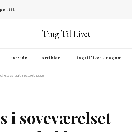
politik
Ting Til Livet
Forside
Artikler
Ting til livet – Bag om
med en smart sengebakke
s i soveværelset