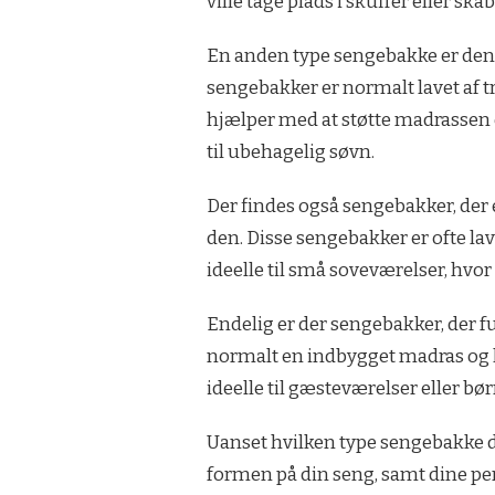
ville tage plads i skuffer eller skab
En anden type sengebakke er den, 
sengebakker er normalt lavet af 
hjælper med at støtte madrassen o
til ubehagelig søvn.
Der findes også sengebakker, der 
den. Disse sengebakker er ofte la
ideelle til små soveværelser, hvor
Endelig er der sengebakker, der 
normalt en indbygget madras og k
ideelle til gæsteværelser eller bø
Uanset hvilken type sengebakke du 
formen på din seng, samt dine per