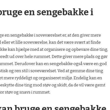
 bruge en sengebakke i
uge en sengebakke i soveværelset er, at den giver mere
d eller et lille soveværelse, kan det være svært at finde
ebakke kan hjælpe med at organisere og opbevare dine ting,
predt ud over hele rummet. Dette giver mere plads og gør
i rummet. Derudover kan en sengebakke også være en god
isk og ren stil i soveværelset. Ved at gemme dine ting
t mere ryddeligt og organiseret miljø. Endelig kan en
skytte dine ting mod støv og skidt, da de vil være gemt
or støv og snavs i rummet.
an bruge en sengebakke