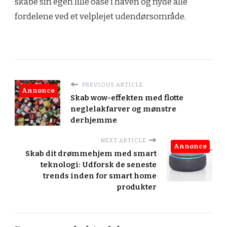
skabe sin egen lille oase i haven og nyde alle
fordelene ved et velplejet udendørsområde.
PREVIOUS ARTICLE
Annonce
Skab wow-effekten med flotte
neglelakfarver og mønstre
derhjemme
NEXT ARTICLE
Annonce
Skab dit drømmehjem med smart
teknologi: Udforsk de seneste
trends inden for smart home
produkter