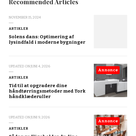
Recommended Articles
NOVEMBER 15, 2024
ARTIKLER
Solens dans: Optimering af
lysindfald i moderne bygninger
UPDATED ON
JUNI 4, 2026
Annonce
ARTIKLER
Tid til at opgradere dine
håndtørringsmetoder med Tork
håndklæderuller
UPDATED ON
JUNI 9, 2026
Annonce
ARTIKLER