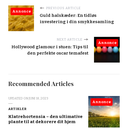
PREVIOUS ARTICLE
Annonce
Guld halskæder: En tidløs
investering i din smykkesamling
NEXT ARTICLE
Annonce
Hollywood glamour i stuen: Tips til
den perfekte oscar temafest
Recommended Articles
UPDATED ON
JUNI 18, 2023
Annonce
ARTIKLER
Klatrehortensia – den ultimative
plante til at dekorere dit hjem