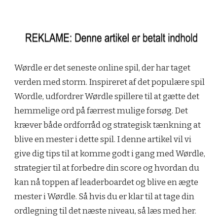
Wørdle er det seneste online spil, der har taget
verden med storm. Inspireret af det populære spil
Wordle, udfordrer Wørdle spillere til at gætte det
hemmelige ord på færrest mulige forsøg. Det
kræver både ordforråd og strategisk tænkning at
blive en mester i dette spil. I denne artikel vil vi
give dig tips til at komme godt i gang med Wørdle,
strategier til at forbedre din score og hvordan du
kan nå toppen af leaderboardet og blive en ægte
mester i Wørdle. Så hvis du er klar til at tage din
ordlegning til det næste niveau, så læs med her.