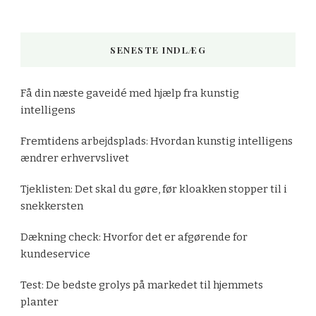
Something?
SENESTE INDLÆG
Få din næste gaveidé med hjælp fra kunstig
intelligens
Fremtidens arbejdsplads: Hvordan kunstig intelligens
ændrer erhvervslivet
Tjeklisten: Det skal du gøre, før kloakken stopper til i
snekkersten
Dækning check: Hvorfor det er afgørende for
kundeservice
Test: De bedste grolys på markedet til hjemmets
planter