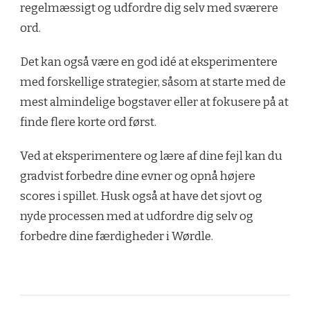
regelmæssigt og udfordre dig selv med sværere
ord.
Det kan også være en god idé at eksperimentere
med forskellige strategier, såsom at starte med de
mest almindelige bogstaver eller at fokusere på at
finde flere korte ord først.
Ved at eksperimentere og lære af dine fejl kan du
gradvist forbedre dine evner og opnå højere
scores i spillet. Husk også at have det sjovt og
nyde processen med at udfordre dig selv og
forbedre dine færdigheder i Wørdle.