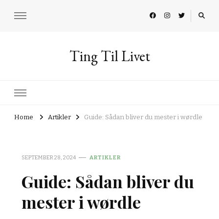
Ting Til Livet
Home
Artikler
Guide: Sådan bliver du mester i wørdle
SEPTEMBER 28, 2024
ARTIKLER
Guide: Sådan bliver du
mester i wørdle