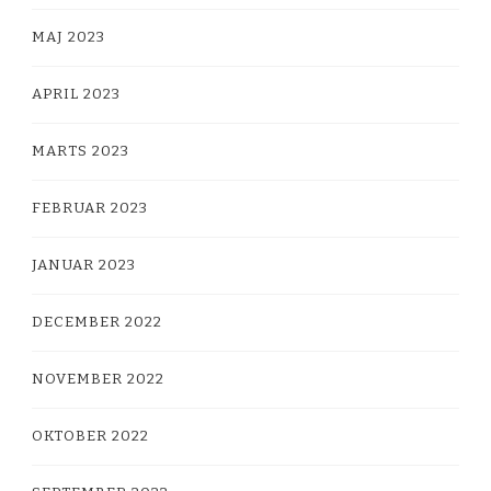
MAJ 2023
APRIL 2023
MARTS 2023
FEBRUAR 2023
JANUAR 2023
DECEMBER 2022
NOVEMBER 2022
OKTOBER 2022