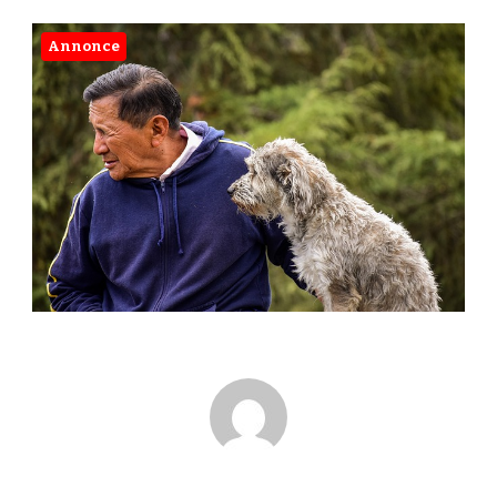
Annonce