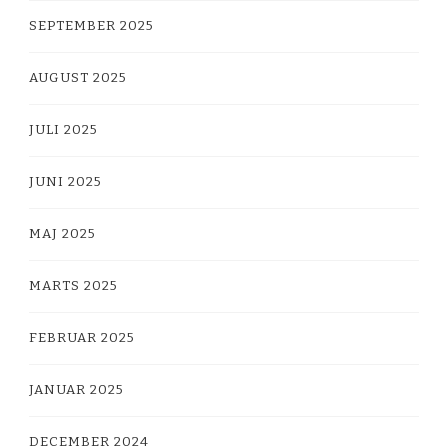
SEPTEMBER 2025
AUGUST 2025
JULI 2025
JUNI 2025
MAJ 2025
MARTS 2025
FEBRUAR 2025
JANUAR 2025
DECEMBER 2024