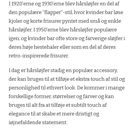
I 1920’erne og 1930’erne blev hårsløjfer en del af
den populære “flapper”-stil, hvor kvinder bar løse
kjoler og korte frisurer pyntet med små og enkle
hårsløjfer. I 1950’erne blev hårsløjfer populære
igen, og kvinder bar ofte store og farverige sløjfer i
deres høje hestehaler eller som en del af deres
retro-inspirerede frisurer.
I dag er hårsløjfer stadig en populær accessory,
der kan bruges til at tilføje et ekstra touch af stil og
personlighed til ethvert look. De kommer i mange
forskellige former, størrelser og farver og kan
bruges til alt fra at tilføje et subtilt touch af
elegance til at skabe et mere dristigt og
iøjnefaldende statement.