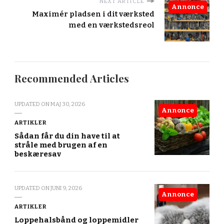
NEXT ARTICLE
Annonce
Maximér pladsen i dit værksted
med en værkstedsreol
Recommended Articles
UPDATED ON
MAJ 30, 2026
Annonce
ARTIKLER
Sådan får du din have til at
stråle med brugen af en
beskæresav
UPDATED ON
JUNI 9, 2026
Annonce
ARTIKLER
Loppehalsbånd og loppemidler