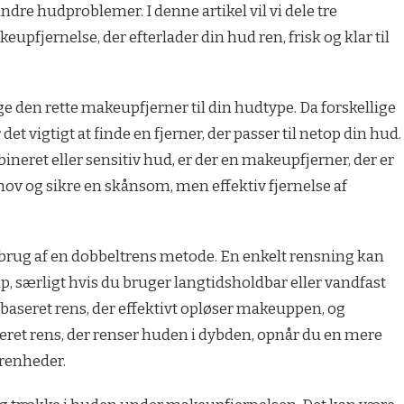
 andre hudproblemer. I denne artikel vil vi dele tre
akeupfjernelse, der efterlader din hud ren, frisk og klar til
lge den rette makeupfjerner til din hudtype. Da forskellige
det vigtigt at finde en fjerner, der passer til netop din hud.
ineret eller sensitiv hud, er der en makeupfjerner, der er
ov og sikre en skånsom, men effektiv fjernelse af
 brug af en dobbeltrens metode. En enkelt rensning kan
up, særligt hvis du bruger langtidsholdbar eller vandfast
baseret rens, der effektivt opløser makeuppen, og
eret rens, der renser huden i dybden, opnår du en mere
renheder.