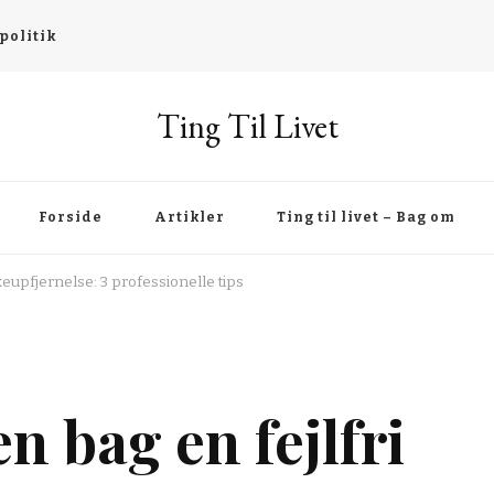
politik
Ting Til Livet
Forside
Artikler
Ting til livet – Bag om
upfjernelse: 3 professionelle tips
 bag en fejlfri