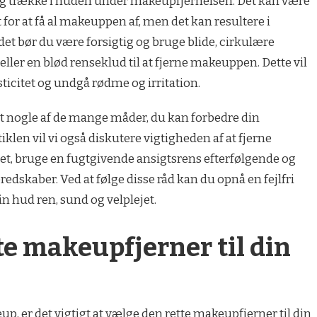
e og trække i huden under makeupfjernelsen. Det kan være
for at få al makeuppen af, men det kan resultere i
edet bør du være forsigtig og bruge blide, cirkulære
ler en blød renseklud til at fjerne makeuppen. Dette vil
icitet og undgå rødme og irritation.
lot nogle af de mange måder, du kan forbedre din
iklen vil vi også diskutere vigtigheden af at fjerne
et, bruge en fugtgivende ansigtsrens efterfølgende og
skaber. Ved at følge disse råd kan du opnå en fejlfri
n hud ren, sund og velplejet.
te makeupfjerner til din
p, er det vigtigt at vælge den rette makeupfjerner til din