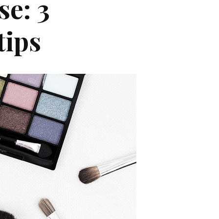
e: 3
tips