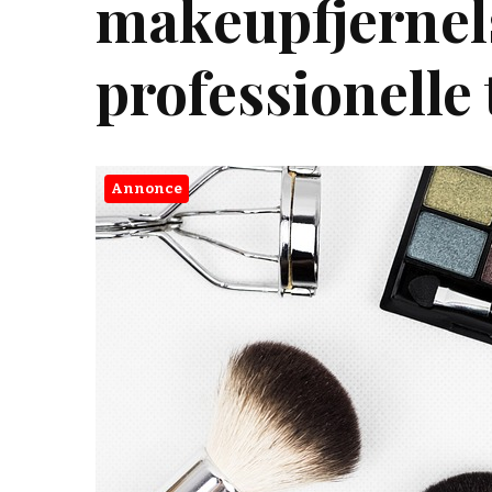
makeupfjernels
professionelle 
Annonce