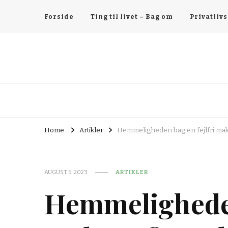
Forside
Ting til livet – Bag om
Privatlivs
Home
Artikler
Hemmeligheden bag en fejlfri make
AUGUST 5, 2023
ARTIKLER
Hemmeligheden