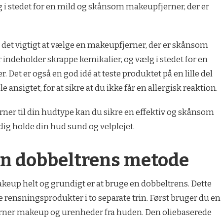
lg i stedet for en mild og skånsom makeupfjerner, der er
 det vigtigt at vælge en makeupfjerner, der er skånsom
indeholder skrappe kemikalier, og vælg i stedet for en
Det er også en god idé at teste produktet på en lille del
 ansigtet, for at sikre at du ikke får en allergisk reaktion.
ner til din hudtype kan du sikre en effektiv og skånsom
dig holde din hud sund og velplejet.
 en dobbeltrens metode
akeup helt og grundigt er at bruge en dobbeltrens. Dette
e rensningsprodukter i to separate trin. Først bruger du en
fjerner makeup og urenheder fra huden. Den oliebaserede