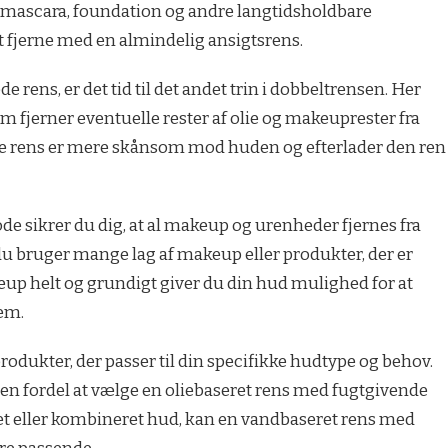
ast mascara, foundation og andre langtidsholdbare
 fjerne med en almindelig ansigtsrens.
e rens, er det tid til det andet trin i dobbeltrensen. Her
 fjerner eventuelle rester af olie og makeuprester fra
de rens er mere skånsom mod huden og efterlader den ren
e sikrer du dig, at al makeup og urenheder fjernes fra
 du bruger mange lag af makeup eller produkter, der er
keup helt og grundigt giver du din hud mulighed for at
em.
rodukter, der passer til din specifikke hudtype og behov.
 en fordel at vælge en oliebaseret rens med fugtgivende
t eller kombineret hud, kan en vandbaseret rens med