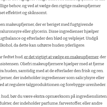
llige behov, og ved at vælge den rigtige makeupfjerner
nset effektivt og skånsomt.
e en makeupfjerner, der er beriget med fugtgivende
aluronsyre eller glycerin. Disse ingredienser hjælper
gtbalance og efterlader den blød og velplejet. Undgå
lkohol, da dette kan udtørre huden yderligere.
r fedtet hud,
er det vigtigt at vælge en makeupfjerner,
der
 konsistensen. Oliefri makeupfjernere hjælper med at fjerne
a huden, samtidig med at de efterlader den frisk og ren.
erner, der indeholder ingredienser som salicylsyre eller
 med at regulere talgproduktionen og forebygge urenheder.
isk hud, bør du være ekstra opmærksom på ingredienslisten
kter, der indeholder parfume, farvestoffer, eller andre