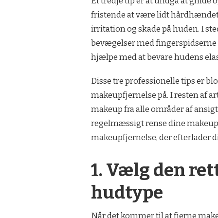
Et tredje tip er at undgå at gnid
fristende at være lidt hårdhændet 
irritation og skade på huden. I st
bevægelser med fingerspidserne el
hjælpe med at bevare hudens elast
Disse tre professionelle tips er b
makeupfjernelse på. I resten af art
makeup fra alle områder af ansigt
regelmæssigt rense dine makeupred
makeupfjernelse, der efterlader di
1. Vælg den ret
hudtype
Når det kommer til at fjerne makeu