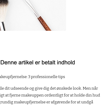
eupfjernelse: 3 professionelle tips
e dit udseende og give dig det ønskede look. Men når
tigt at fjerne makeuppen ordentligt for at holde din hud
 grundig makeupfjernelse er afgørende for at undgå