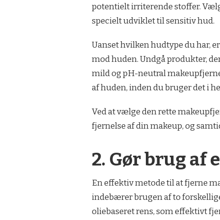
potentielt irriterende stoffer. Væ
specielt udviklet til sensitiv hud.
Uanset hvilken hudtype du har, er
mod huden. Undgå produkter, der 
mild og pH-neutral makeupfjerner. 
af huden, inden du bruger det i hele
Ved at vælge den rette makeupfjer
fjernelse af din makeup, og samti
2. Gør brug af
En effektiv metode til at fjerne m
indebærer brugen af to forskellig
oliebaseret rens, som effektivt 