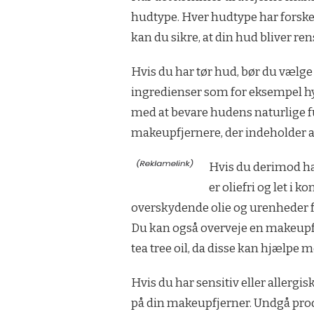
hudtype. Hver hudtype har forske
kan du sikre, at din hud bliver re
Hvis du har tør hud, bør du vælg
ingredienser som for eksempel hy
med at bevare hudens naturlige fu
makeupfjernere, der indeholder a
Hvis du derimod ha
er oliefri og let i
overskydende olie og urenheder fr
Du kan også overveje en makeupfj
tea tree oil, da disse kan hjælpe
Hvis du har sensitiv eller allerg
på din makeupfjerner. Undgå produ