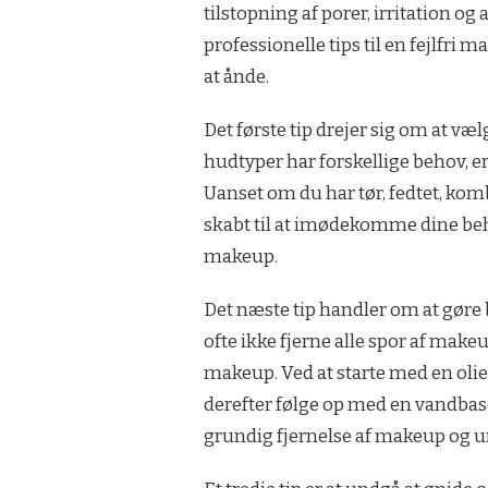
tilstopning af porer, irritation og
professionelle tips til en fejlfri m
at ånde.
Det første tip drejer sig om at væ
hudtyper har forskellige behov, er 
Uanset om du har tør, fedtet, komb
skabt til at imødekomme dine beh
makeup.
Det næste tip handler om at gøre
ofte ikke fjerne alle spor af make
makeup. Ved at starte med en olie
derefter følge op med en vandbas
grundig fjernelse af makeup og u