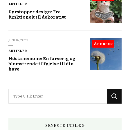
ARTIKLER
Dørstopper design: Fra
funktionelt til dekorativt
JUNI 14, 2023
Annonce
ARTIKLER
Høstanemone: En farverig og
blomstrende tilføjelse til din
have
Looking
for
Something?
SENESTE INDLÆG