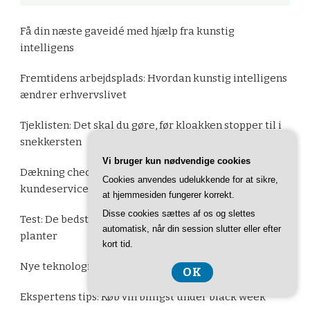
Få din næste gaveidé med hjælp fra kunstig
intelligens
Fremtidens arbejdsplads: Hvordan kunstig intelligens
ændrer erhvervslivet
Tjeklisten: Det skal du gøre, før kloakken stopper til i
snekkersten
Vi bruger kun nødvendige cookies
Dækning check: Hvorfor det er afgørende for
Cookies anvendes udelukkende for at sikre,
kundeservice
at hjemmesiden fungerer korrekt.
Disse cookies sættes af os og slettes
Test: De bedste grolys på markedet til hjemmets
automatisk, når din session slutter eller efter
planter
kort tid.
Nye teknologier åbner døre for ordblinde
OK
Ekspertens tips: Køb vin billigst under black week