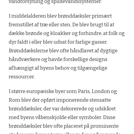
vandforsyning og spildevandssystemer.
I middelalderen blev brønddæksler primært
fremstillet af træ eller sten. De blev brugt til at
dække brønde og kloakker og forhindre, at folk og
dyr faldt i eller blev udsat for farlige gasser.
Brønddækslerne blev ofte håndlavet af dygtige
håndværkere og havde forskellige designs
afhængigt af byens behov og tilgængelige
ressourcer.
I større europæiske byer som Paris, London og
Rom blev der opført imponerende stensatte
brønddæksler, der var dekorerede og udskåret
med byens våbenskjolde eller symboler. Disse
brønddæksler blev ofte placeret på prominente