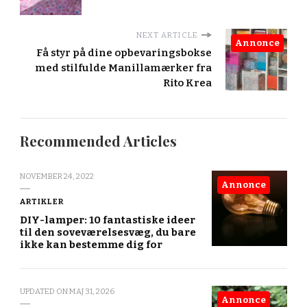
NEXT ARTICLE
Annonce
Få styr på dine opbevaringsbokse
med stilfulde Manillamærker fra
Rito Krea
Recommended Articles
NOVEMBER 24, 2022
Annonce
ARTIKLER
DIY-lamper: 10 fantastiske ideer
til den soveværelsesvæg, du bare
ikke kan bestemme dig for
UPDATED ON
MAJ 31, 2026
Annonce