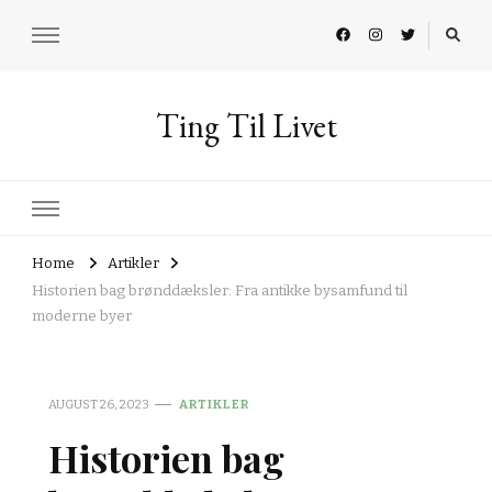
Ting Til Livet
Home
Artikler
Historien bag brønddæksler: Fra antikke bysamfund til
moderne byer
AUGUST 26, 2023
ARTIKLER
Historien bag