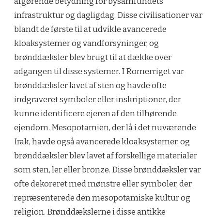
afgørende betydning for bysamfundets
infrastruktur og dagligdag. Disse civilisationer var
blandt de første til at udvikle avancerede
kloaksystemer og vandforsyninger, og
brønddæksler blev brugt til at dække over
adgangen til disse systemer. I Romerriget var
brønddæksler lavet af sten og havde ofte
indgraveret symboler eller inskriptioner, der
kunne identificere ejeren af den tilhørende
ejendom. Mesopotamien, der lå i det nuværende
Irak, havde også avancerede kloaksystemer, og
brønddæksler blev lavet af forskellige materialer
som sten, ler eller bronze. Disse brønddæksler var
ofte dekoreret med mønstre eller symboler, der
repræsenterede den mesopotamiske kultur og
religion. Brønddækslerne i disse antikke