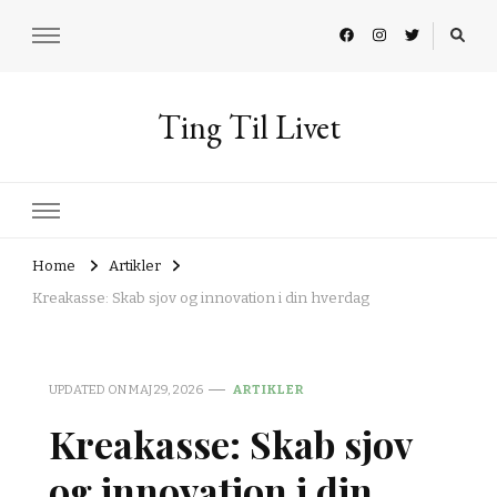
Ting Til Livet
Home
Artikler
Kreakasse: Skab sjov og innovation i din hverdag
UPDATED ON
MAJ 29, 2026
ARTIKLER
Kreakasse: Skab sjov
og innovation i din