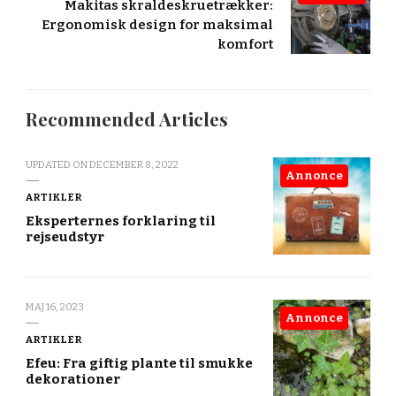
Makitas skraldeskruetrækker:
Ergonomisk design for maksimal
komfort
Recommended Articles
UPDATED ON
DECEMBER 8, 2022
Annonce
ARTIKLER
Eksperternes forklaring til
rejseudstyr
MAJ 16, 2023
Annonce
ARTIKLER
Efeu: Fra giftig plante til smukke
dekorationer