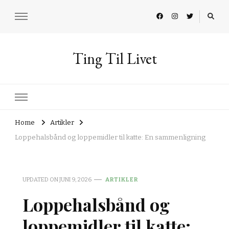
Ting Til Livet
Home
Artikler
Loppehalsbånd og loppemidler til katte: En sammenligning
UPDATED ON
JUNI 9, 2026
ARTIKLER
Loppehalsbånd og
loppemidler til katte: