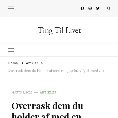
Ting Til Livet
Home
Artikler
Overrask dem du holder af med en gavekurv fyldt med vin
MARTS 8, 2023
ARTIKLER
Overrask dem du
holder af med en