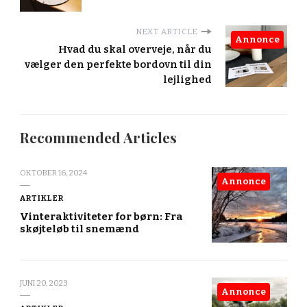
NEXT ARTICLE
Annonce
Hvad du skal overveje, når du
vælger den perfekte bordovn til din
lejlighed
Recommended Articles
OKTOBER 16, 2024
Annonce
ARTIKLER
Vinteraktiviteter for børn: Fra
skøjteløb til snemænd
JUNI 20, 2023
Annonce