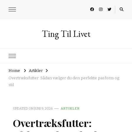
Ting Til Livet
Home
Artikler
Overtræksfutter: Sådan vælger du den perfekte pasform og
stil
UPDATED ON
JUNI 9, 2026
ARTIKLER
Overtræksfutter: