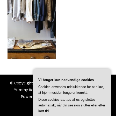
Vi bruger kun nødvendige cookies
© Copyright 2026
Ting Til Livet
. All Rights Reserved.
Cookies anvendes udelukkende for at sikre,
Yummy Recipe | Developed By
Blossom Themes
.
at hjemmesiden fungerer korrekt.
Powered by
WordPress
.
Privatlivspolitik
Disse cookies sættes af os og slettes
automatisk, når din session slutter eller efter
kort tid.