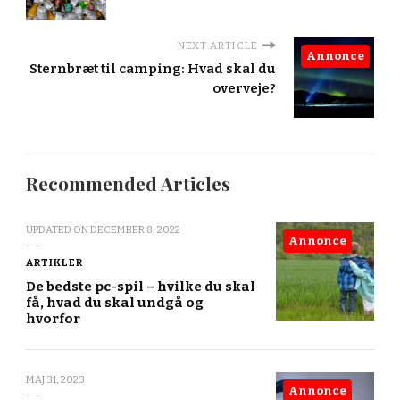
NEXT ARTICLE
Annonce
Sternbræt til camping: Hvad skal du
overveje?
Recommended Articles
UPDATED ON
DECEMBER 8, 2022
Annonce
ARTIKLER
De bedste pc-spil – hvilke du skal
få, hvad du skal undgå og
hvorfor
MAJ 31, 2023
Annonce