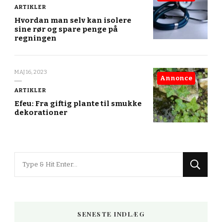
ARTIKLER
Hvordan man selv kan isolere
sine rør og spare penge på
regningen
MAJ 16, 2023
Annonce
ARTIKLER
Efeu: Fra giftig plante til smukke
dekorationer
Looking
for
Something?
SENESTE INDLÆG