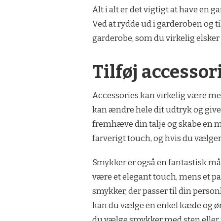
Alt i alt er det vigtigt at have en 
Ved at rydde ud i garderoben og ti
garderobe, som du virkelig elsker o
Tilføj accessori
Accessories kan virkelig være med 
kan ændre hele dit udtryk og give dit
fremhæve din talje og skabe en me
farverigt touch, og hvis du vælger et
Smykker er også en fantastisk måde
være et elegant touch, mens et pa
smykker, der passer til din personli
kan du vælge en enkel kæde og øre
du vælge smykker med sten eller 