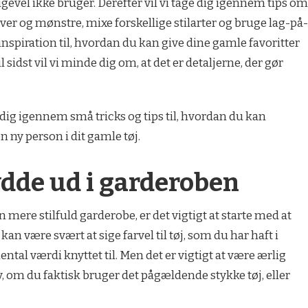
ligevel ikke bruger. Derefter vil vi tage dig igennem tips om
arver og mønstre, mixe forskellige stilarter og bruge lag-på-
 inspiration til, hvordan du kan give dine gamle favoritter
 sidst vil vi minde dig om, at det er detaljerne, der gør
 dig igennem små tricks og tips til, hvordan du kan
n ny person i dit gamle tøj.
ydde ud i garderoben
n mere stilfuld garderobe, er det vigtigt at starte med at
 kan være svært at sige farvel til tøj, som du har haft i
ntal værdi knyttet til. Men det er vigtigt at være ærlig
lv, om du faktisk bruger det pågældende stykke tøj, eller