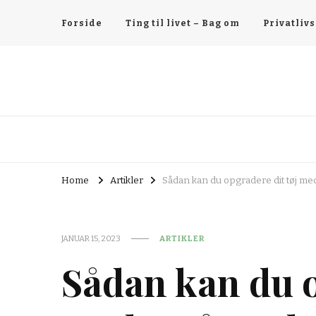
Forside
Ting til livet – Bag om
Privatlivs
Home
Artikler
Sådan kan du opgradere dit tøj me
JANUAR 15, 2023
ARTIKLER
Sådan kan du o