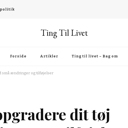
politik
Ting Til Livet
Forside
Artikler
Ting til livet – Bag om
d små ændringer og tilføjelser
pgradere dit tøj