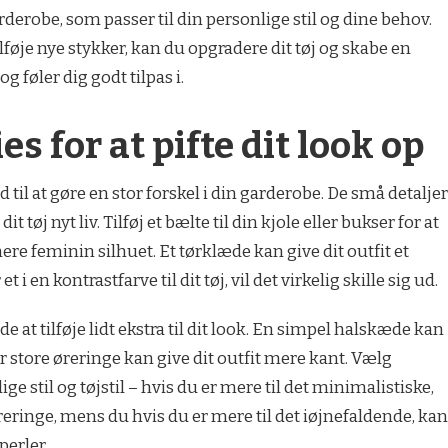
garderobe, som passer til din personlige stil og dine behov.
lføje nye stykker, kan du opgradere dit tøj og skabe en
g føler dig godt tilpas i.
es for at pifte dit look op
til at gøre en stor forskel i din garderobe. De små detaljer
 tøj nyt liv. Tilføj et bælte til din kjole eller bukser for at
re feminin silhuet. Et tørklæde kan give dit outfit et
 i en kontrastfarve til dit tøj, vil det virkelig skille sig ud.
 at tilføje lidt ekstra til dit look. En simpel halskæde kan
r store øreringe kan give dit outfit mere kant. Vælg
ge stil og tøjstil – hvis du er mere til det minimalistiske,
ringe, mens du hvis du er mere til det iøjnefaldende, kan
perler.