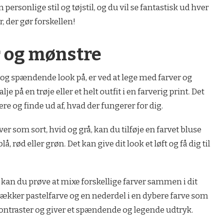
 personlige stil og tøjstil, og du vil se fantastisk ud hver
r, der gør forskellen!
r og mønstre
t og spændende look på, er ved at lege med farver og
je på en trøje eller et helt outfit i en farverig print. Det
e og finde ud af, hvad der fungerer for dig.
er som sort, hvid og grå, kan du tilføje en farvet bluse
lå, rød eller grøn. Det kan give dit look et løft og få dig til
r, kan du prøve at mixe forskellige farver sammen i dit
 lækker pastelfarve og en nederdel i en dybere farve som
kontraster og giver et spændende og legende udtryk.