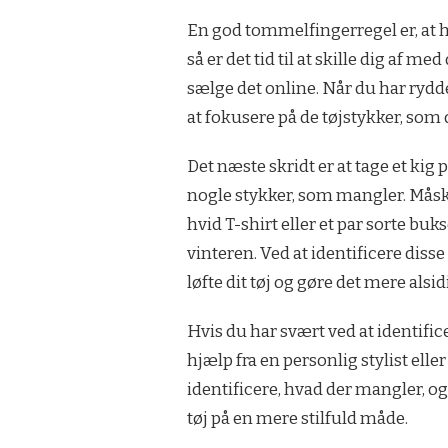
En god tommelfingerregel er, at hvi
så er det tid til at skille dig af m
sælge det online. Når du har rydd
at fokusere på de tøjstykker, som 
Det næste skridt er at tage et k
nogle stykker, som mangler. Måsk
hvid T-shirt eller et par sorte buks
vinteren. Ved at identificere diss
løfte dit tøj og gøre det mere alsid
Hvis du har svært ved at identific
hjælp fra en personlig stylist elle
identificere, hvad der mangler, o
tøj på en mere stilfuld måde.