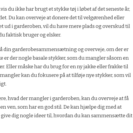
s du ikke har brugt et stykke tøj i løbet af det seneste år,
ed det. Du kan overveje at donere det til velgørenhed eller
et ud i garderoben, vil du have mere plads og overskud til
du faktisk bruger og elsker.
ig på din garderobesammensætning og overveje, om der er
e er der nogle basale stykker, som du mangler såsom en
er. Eller måske har du brug for en ny jakke eller frakke til
e mangler kan du fokusere på at tilføje nye stykker, som vil
igt.
ere, hvad der mangler i garderoben, kan du overveje at få
r en ven, som har en god stil. De kan hjælpe dig med at
g give dig nogle ideer til, hvordan du kan sammensætte dit