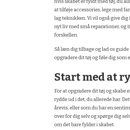
hvis skabet er fyldt med tøj, du al
at tilføje accessories, lege med f
lag teknikken. Vi vil også give dig
nyt liv med små reparationer, og til
forskellen.
Så læn dig tilbage og lad os guide
opgradere dit tøj og føle dig som e
Start med at r
For at opgradere dit tøj og skabe e
rydde ud i det, du allerede har. Det
årevis, eller som du har en sentime
over for dig selv og spørge dig se
om det bare fylder i skabet.