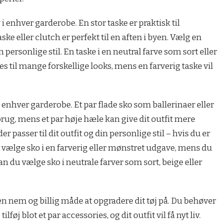
i enhver garderobe. En stor taske er praktisk til
e eller clutch er perfekt til en aften i byen. Vælg en
din personlige stil. En taske i en neutral farve som sort eller
es til mange forskellige looks, mens en farverig taske vil
 enhver garderobe. Et par flade sko som ballerinaer eller
brug, mens et par høje hæle kan give dit outfit mere
r passer til dit outfit og din personlige stil – hvis du er
u vælge sko i en farverig eller mønstret udgave, mens du
kan du vælge sko i neutrale farver som sort, beige eller
 nem og billig måde at opgradere dit tøj på. Du behøver
lføj blot et par accessories, og dit outfit vil få nyt liv.