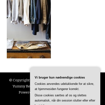
Vi bruger kun nødvendige cookies
© Copyright 2026
Ting Til Livet
. All Rights Reserved.
Cookies anvendes udelukkende for at sikre,
Yummy Recipe | Developed By
Blossom Themes
.
at hjemmesiden fungerer korrekt.
Powered by
WordPress
.
Privatlivspolitik
Disse cookies sættes af os og slettes
automatisk, når din session slutter eller efter