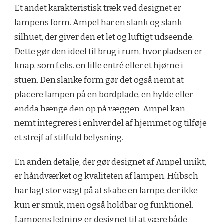
Et andet karakteristisk træk ved designet er
lampens form. Ampel har en slank og slank
silhuet, der giver den et let og luftigt udseende.
Dette gør den ideel til brug i rum, hvor pladsen er
knap, som f.eks. en lille entré eller et hjørne i
stuen. Den slanke form gør det også nemt at
placere lampen på en bordplade, en hylde eller
endda hænge den op på væggen. Ampel kan
nemt integreres i enhver del af hjemmet og tilføje
et strejf af stilfuld belysning.
En anden detalje, der gør designet af Ampel unikt,
er håndværket og kvaliteten af ​​lampen. Hübsch
har lagt stor vægt på at skabe en lampe, der ikke
kun er smuk, men også holdbar og funktionel.
Lampens ledning er designet til at være både