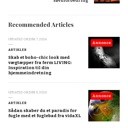
søvnforbedring
Recommended Articles
UPDATED ON
JUNI 7, 2026
Annonce
ARTIKLER
Skab et boho-chic look med
vægtæpper fra ferm LIVING:
Inspiration til din
hjemmeindretning
UPDATED ON
JUNI 9, 2026
Annonce
ARTIKLER
Sådan skaber du et paradis for
fugle med et fuglebad fra vidaXL