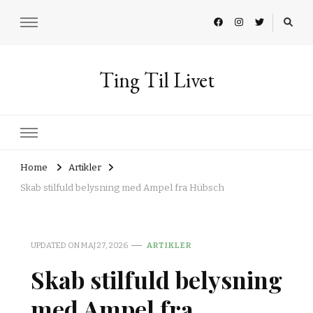
Ting Til Livet
Home
Artikler
Skab stilfuld belysning med Ampel fra Hübsch
UPDATED ON
MAJ 27, 2026
ARTIKLER
Skab stilfuld belysning
med Ampel fra