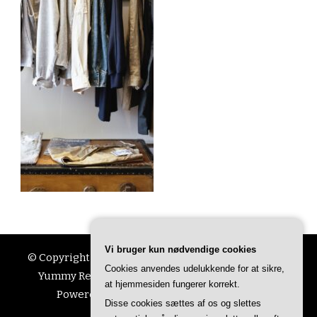
Vi bruger kun nødvendige cookies
© Copyright 2026
Ting Til Livet
. All Rights Reserved.
Cookies anvendes udelukkende for at sikre,
Yummy Recipe | Developed By
Blossom Themes
.
at hjemmesiden fungerer korrekt.
Powered by
WordPress
.
Privatlivspolitik
Disse cookies sættes af os og slettes