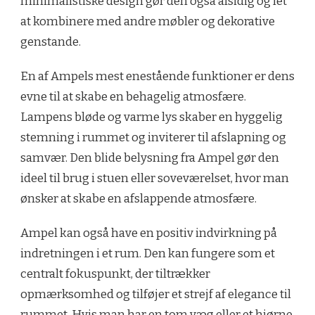
minimalistiske design gør den også alsidig og let
at kombinere med andre møbler og dekorative
genstande.
En af Ampels mest enestående funktioner er dens
evne til at skabe en behagelig atmosfære.
Lampens bløde og varme lys skaber en hyggelig
stemning i rummet og inviterer til afslapning og
samvær. Den blide belysning fra Ampel gør den
ideel til brug i stuen eller soveværelset, hvor man
ønsker at skabe en afslappende atmosfære.
Ampel kan også have en positiv indvirkning på
indretningen i et rum. Den kan fungere som et
centralt fokuspunkt, der tiltrækker
opmærksomhed og tilføjer et strejf af elegance til
rummet. Hvis man har en tom væg eller et hjørne,