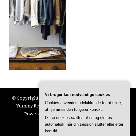
Vi bruger kun nødvendige cookies
© Copyright 2026
Ting Til Livet
. All Rights Reserved.
Cookies anvendes udelukkende for at sikre,
Yummy Recipe | Developed By
Blossom Themes
.
at hjemmesiden fungerer korrekt.
Powered by
WordPress
.
Privatlivspolitik
Disse cookies sættes af os og slettes
automatisk, når din session slutter eller efter
kort tid.