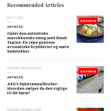
Recommended Articles
JULI 17, 2023
Annonce
ARTIKLER
Oplev den autentiske
marokkanske smag med Staub
Tagine: En rejse gennem
aromatiske krydderier og møre
kødstykker
UPDATED ON
MAJ 31, 2026
Annonce
ARTIKLER
AEG’s Fejlstrømsafbryder:
Hvordan vælger du den rigtige
til dit hjem?
UPDATED ON
JUNI 9, 2026