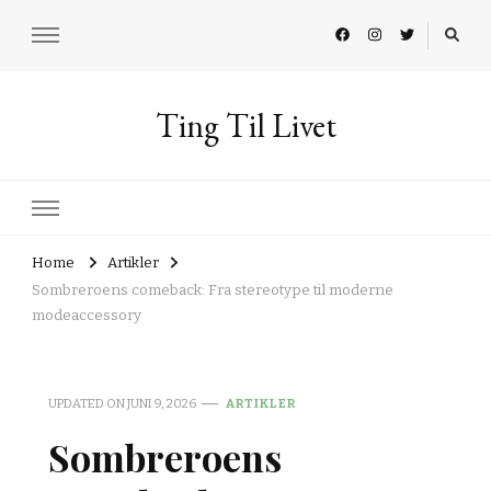
Ting Til Livet
Home
Artikler
Sombreroens comeback: Fra stereotype til moderne
modeaccessory
UPDATED ON
JUNI 9, 2026
ARTIKLER
Sombreroens