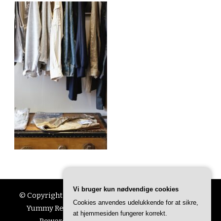
Vi bruger kun nødvendige cookies
© Copyright 2026
Ting Til Livet
. All Rights Reserved.
Cookies anvendes udelukkende for at sikre,
Yummy Recipe | Developed By
Blossom Themes
.
at hjemmesiden fungerer korrekt.
Powered by
WordPress
.
Privatlivspolitik