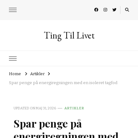
Ting Til Livet
Home
Artikler
Spar penge på energiregningen med en isoleret tagfod
UPDATED ON
MAJ 31, 2026
ARTIKLER
Spar penge på
energiregningen med