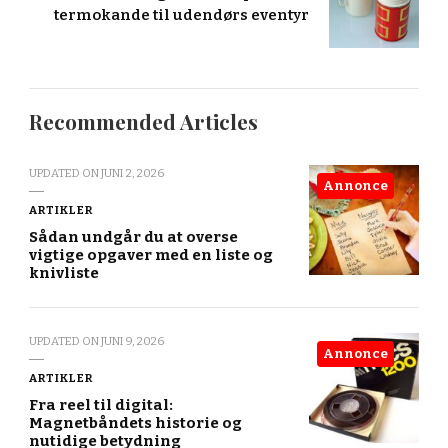
termokande til udendørs eventyr
Recommended Articles
UPDATED ON
JUNI 2, 2026
Annonce
ARTIKLER
Sådan undgår du at overse
vigtige opgaver med en liste og
knivliste
UPDATED ON
JUNI 9, 2026
Annonce
ARTIKLER
Fra reel til digital:
Magnetbåndets historie og
nutidige betydning