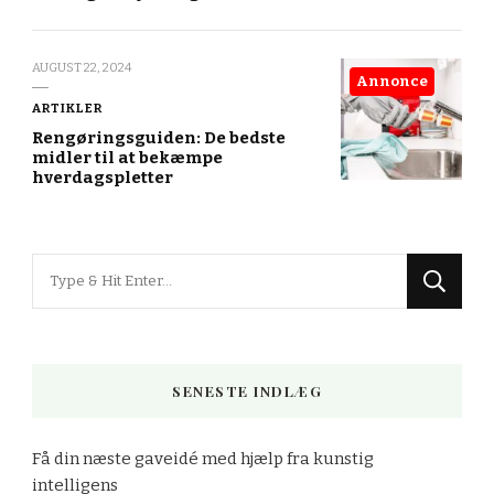
AUGUST 22, 2024
Annonce
ARTIKLER
Rengøringsguiden: De bedste
midler til at bekæmpe
hverdagspletter
Looking
for
Something?
SENESTE INDLÆG
Få din næste gaveidé med hjælp fra kunstig
intelligens