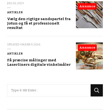
JULI 26, 2023
Annonce
ARTIKLER
Vælg den rigtige sandspartel fra
Jotun og få et professionelt
resultat
UPDATED ON
JUNI 9, 2026
Annonce
ARTIKLER
Få præcise målinger med
Laserliners digitale vinkelmåler
Looking
for
Something?