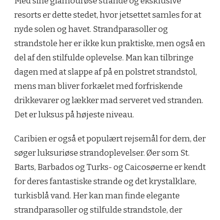
Med sine glamourøse strande og eksklusive
resorts er dette stedet, hvor jetsettet samles for at
nyde solen og havet. Strandparasoller og
strandstole her er ikke kun praktiske, men også en
del af den stilfulde oplevelse. Man kan tilbringe
dagen med at slappe af på en polstret strandstol,
mens man bliver forkælet med forfriskende
drikkevarer og lækker mad serveret ved stranden.
Det er luksus på højeste niveau.
Caribien er også et populært rejsemål for dem, der
søger luksuriøse strandoplevelser. Øer som St.
Barts, Barbados og Turks- og Caicosøerne er kendt
for deres fantastiske strande og det krystalklare,
turkisblå vand. Her kan man finde elegante
strandparasoller og stilfulde strandstole, der