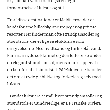
krystalklart vand, men også en ægte
fornemmelse af luksus og stil.
En af disse destinationer er Maldiverne, der er
kendt for sine billedskønne tropeøer og private
resorter. Her finder man ofte strandparasoller og
strandstole, der er lige så eksklusive som
omgivelserne. Med hvidt sand og turkisblåt vand,
kan man nyde solskinnet og den lette brise under
en elegant strandparasol, mens man slapper af i
en komfortabel strandstol. På Maldiverne handler
det om at nyde øjeblikket og forkæle sig selv med
luksus.
Et andet luksusrejsemål, hvor strandparasoller og
strandstole er uundværlige, er De Franske Riviera.