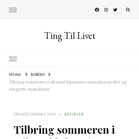
Ting Til Livet
Home
Artikler
Tilbring sommeren i stil med luksuriøse strandparasoller og
elegante strandstole
UPDATED ON
JUNI 9, 2026
ARTIKLER
Tilbring sommeren i