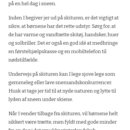
på en hel dag i sneen.
Inden I begiver jer ud på skituren, er det vigtigt at
sikre, at børnene har det rette udstyr. Sørg for, at
de har varme og vandtætte skitøj, handsker, huer
og solbriller. Det er også en god idé at medbringe
en førstehjælpskasse og en mobiltelefon til
nødstilfælde.
Undervejs på skituren kan I lege sjove lege som
gemmeleg eller lave snemandskonkurrencer.
Husk at tage jer tid til at nyde naturen og lytte til
lyden af sneen under skiene.
Når I vender tilbage fra skituren, vil børnene helt
sikkert være trætte, men fyldt med gode minder