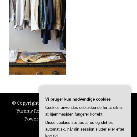
Vi bruger kun nødvendige cookies
© Copyright 2026
Ting Til Livet
. All Rights Reserved.
Cookies anvendes udelukkende for at sikre,
Yummy Recipe | Developed By
Blossom Themes
.
at hjemmesiden fungerer korrekt.
Powered by
WordPress
.
Privatlivspolitik
Disse cookies sættes af os og slettes
automatisk, når din session slutter eller efter
kort tid.