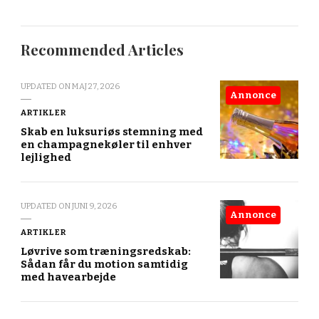
Recommended Articles
UPDATED ON
MAJ 27, 2026
Annonce
ARTIKLER
Skab en luksuriøs stemning med
en champagnekøler til enhver
lejlighed
UPDATED ON
JUNI 9, 2026
Annonce
ARTIKLER
Løvrive som træningsredskab:
Sådan får du motion samtidig
med havearbejde