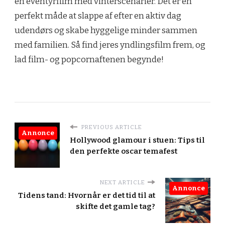
en eventyrfilm med vinterscenarier. Det er en
perfekt måde at slappe af efter en aktiv dag
udendørs og skabe hyggelige minder sammen
med familien. Så find jeres yndlingsfilm frem, og
lad film- og popcornaftenen begynde!
PREVIOUS ARTICLE
Annonce
Hollywood glamour i stuen: Tips til
den perfekte oscar temafest
NEXT ARTICLE
Annonce
Tidens tand: Hvornår er det tid til at
skifte det gamle tag?