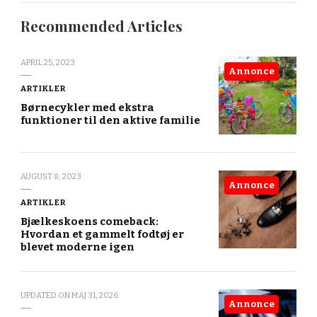
Recommended Articles
APRIL 25, 2023
Annonce
ARTIKLER
Børnecykler med ekstra
funktioner til den aktive familie
AUGUST 8, 2023
Annonce
ARTIKLER
Bjælkeskoens comeback:
Hvordan et gammelt fodtøj er
blevet moderne igen
UPDATED ON
MAJ 31, 2026
Annonce