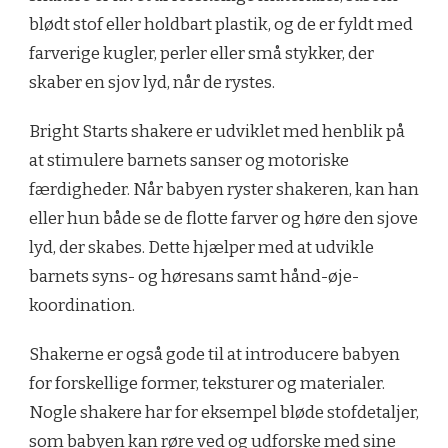
blødt stof eller holdbart plastik, og de er fyldt med
farverige kugler, perler eller små stykker, der
skaber en sjov lyd, når de rystes.
Bright Starts shakere er udviklet med henblik på
at stimulere barnets sanser og motoriske
færdigheder. Når babyen ryster shakeren, kan han
eller hun både se de flotte farver og høre den sjove
lyd, der skabes. Dette hjælper med at udvikle
barnets syns- og høresans samt hånd-øje-
koordination.
Shakerne er også gode til at introducere babyen
for forskellige former, teksturer og materialer.
Nogle shakere har for eksempel bløde stofdetaljer,
som babyen kan røre ved og udforske med sine