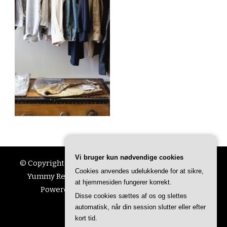
Vi bruger kun nødvendige cookies
© Copyright 2026
Ting Til Livet
. All Rights Reserved.
Cookies anvendes udelukkende for at sikre,
Yummy Recipe | Developed By
Blossom Themes
.
at hjemmesiden fungerer korrekt.
Powered by
WordPress
.
Privatlivspolitik
Disse cookies sættes af os og slettes
automatisk, når din session slutter eller efter
kort tid.