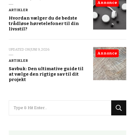
Annonce
ARTIKLER
Hvordan vælger du de bedste
trådløse høretelefoner til din
livsstil?
UPDATED ON
JUNI 9, 2026
Annonce
ARTIKLER
Savbuk: Den ultimative guide til
at vælge den rigtige sav til dit
projekt
Looking
for
Something?