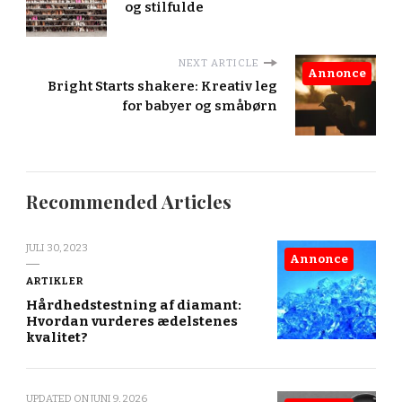
og stilfulde
NEXT ARTICLE
Annonce
Bright Starts shakere: Kreativ leg
for babyer og småbørn
Recommended Articles
JULI 30, 2023
Annonce
ARTIKLER
Hårdhedstestning af diamant:
Hvordan vurderes ædelstenes
kvalitet?
UPDATED ON
JUNI 9, 2026