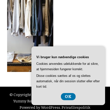
Vi bruger kun nødvendige cookies
Cookies anvendes udelukkende for at sikre,
at hjemmesiden fungerer korrekt.
Disse cookies sættes af os og slettes
automatisk, når din session slutter eller efter
kort tid.
© Copyright 2026
Ting Til Livet
. All Rights Reserved.
OK
Yummy Recipe | Developed By
Blossom Themes
.
Powered by
WordPress
.
Privatlivspolitik