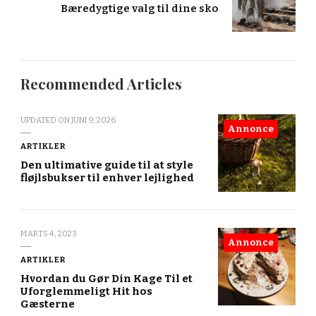
Bæredygtige valg til dine sko
Recommended Articles
UPDATED ON
JUNI 9, 2026
Annonce
ARTIKLER
Den ultimative guide til at style
fløjlsbukser til enhver lejlighed
MARTS 4, 2023
Annonce
ARTIKLER
Hvordan du Gør Din Kage Til et
Uforglemmeligt Hit hos
Gæsterne