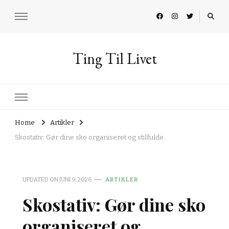
Ting Til Livet
Home
Artikler
Skostativ: Gør dine sko organiseret og stilfulde
UPDATED ON
JUNI 9, 2026
ARTIKLER
Skostativ: Gør dine sko
organiseret og