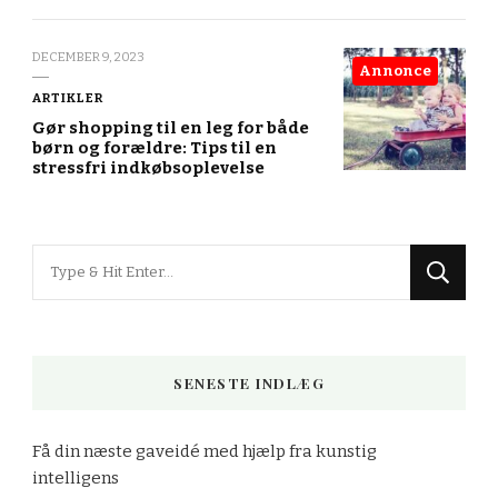
DECEMBER 9, 2023
Annonce
ARTIKLER
Gør shopping til en leg for både
børn og forældre: Tips til en
stressfri indkøbsoplevelse
Looking
for
Something?
SENESTE INDLÆG
Få din næste gaveidé med hjælp fra kunstig
intelligens