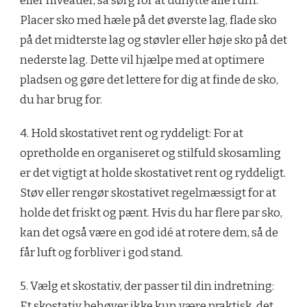
eller niveauer, så sørg for at udnytte alle rum.
Placer sko med hæle på det øverste lag, flade sko
på det midterste lag og støvler eller høje sko på det
nederste lag. Dette vil hjælpe med at optimere
pladsen og gøre det lettere for dig at finde de sko,
du har brug for.
4. Hold skostativet rent og ryddeligt: For at
opretholde en organiseret og stilfuld skosamling
er det vigtigt at holde skostativet rent og ryddeligt.
Støv eller rengør skostativet regelmæssigt for at
holde det friskt og pænt. Hvis du har flere par sko,
kan det også være en god idé at rotere dem, så de
får luft og forbliver i god stand.
5. Vælg et skostativ, der passer til din indretning:
Et skostativ behøver ikke kun være praktisk, det