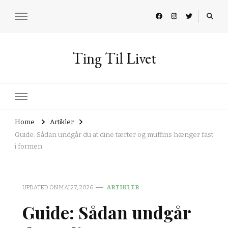
Ting Til Livet
Home
Artikler
Guide: Sådan undgår du at dine tærter og muffins hænger fast
i formen
UPDATED ON
MAJ 27, 2026
ARTIKLER
Guide: Sådan undgår