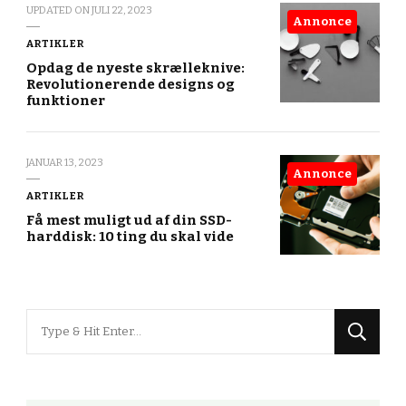
UPDATED ON
JULI 22, 2023
Annonce
ARTIKLER
Opdag de nyeste skrælleknive:
Revolutionerende designs og
funktioner
JANUAR 13, 2023
Annonce
ARTIKLER
Få mest muligt ud af din SSD-
harddisk: 10 ting du skal vide
Looking
for
Something?