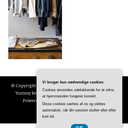
Vi bruger kun nødvendige cookies
© Copyright 2026
Ting Til Livet
. All Rights Reserved.
Cookies anvendes udelukkende for at sikre,
Yummy Recipe | Developed By
Blossom Themes
.
at hjemmesiden fungerer korrekt.
Powered by
WordPress
.
Privatlivspolitik
Disse cookies sættes af os og slettes
automatisk, når din session slutter eller efter
kort tid.