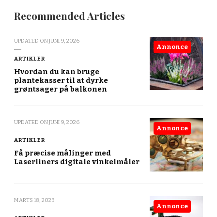
Recommended Articles
UPDATED ON
JUNI 9, 2026
Annonce
ARTIKLER
Hvordan du kan bruge
plantekasser til at dyrke
grøntsager på balkonen
UPDATED ON
JUNI 9, 2026
Annonce
ARTIKLER
Få præcise målinger med
Laserliners digitale vinkelmåler
MARTS 18, 2023
Annonce