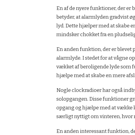
En af de nyere funktioner, der er b
betyder, at alarmlyden gradvist øg
lyd. Dette hjælper med at skabe e
mindsker chokket fra en pludseli
En anden funktion, der er blevet 
alarmlyde. I stedet for at vågne op
vækket af beroligende lyde som fu
hjælpe med at skabe en mere afsla
Nogle clockradioer har også indb
solopgangen. Disse funktioner gra
opgang og hjælpe med at vække k
særligt nyttigt om vinteren, hvo
En anden interessant funktion, de