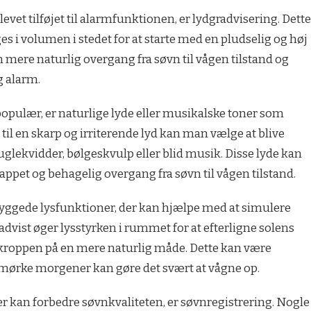
levet tilføjet til alarmfunktionen, er lydgradvisering. Dette
es i volumen i stedet for at starte med en pludselig og høj
n mere naturlig overgang fra søvn til vågen tilstand og
g alarm.
populær, er naturlige lyde eller musikalske toner som
 til en skarp og irriterende lyd kan man vælge at blive
glekvidder, bølgeskvulp eller blid musik. Disse lyde kan
ppet og behagelig overgang fra søvn til vågen tilstand.
yggede lysfunktioner, der kan hjælpe med at simulere
dvist øger lysstyrken i rummet for at efterligne solens
roppen på en mere naturlig måde. Dette kan være
r mørke morgener kan gøre det svært at vågne op.
r kan forbedre søvnkvaliteten, er søvnregistrering. Nogle