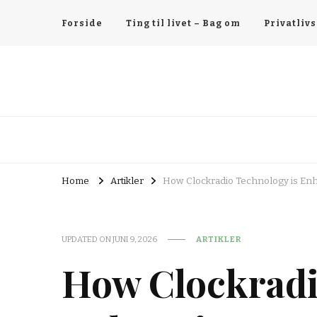
Forside
Ting til livet – Bag om
Privatlivs
Home
Artikler
How Clockradio Technology is En
UPDATED ON
JUNI 9, 2026
ARTIKLER
How Clockradi