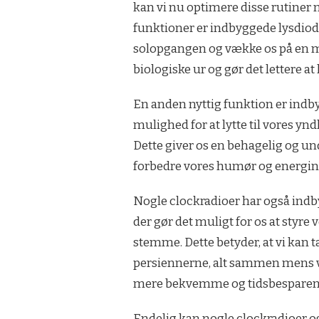
kan vi nu optimere disse rutiner
funktioner er indbyggede lysdioder
solopgangen og vække os på en me
biologiske ur og gør det lettere
En anden nyttig funktion er indby
mulighed for at lytte til vores yn
Dette giver os en behagelig og u
forbedre vores humør og energin
Nogle clockradioer har også in
der gør det muligt for os at styr
stemme. Dette betyder, at vi kan t
persiennerne, alt sammen mens vi
mere bekvemme og tidsbesparen
Endelig kan nogle clockradioer o