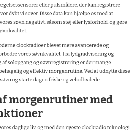
ægelsessensorer eller pulsmålere, der kan registrere
vor dybt vi sover. Disse data kan hjælpe os med at
 vores søvn negativt, såsom støj eller lysforhold, og gøre
søvnkvalitet.
 moderne clockradioer blevet mere avancerede og
forbedre vores søvnkvalitet. Fra lydgradvisering og
ng af solopgang og søvnregistrering er der mange
behagelig og effektiv morgenrutine. Ved at udnytte disse
søvn og starte dagen friske og veludhvilede.
 af morgenrutiner med
nktioner
vores daglige liv, og med den nyeste clockradio teknologi