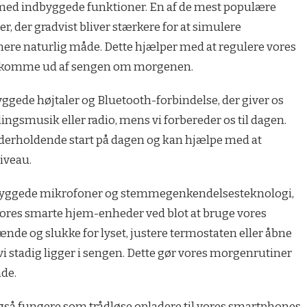
 med indbyggede funktioner. En af de mest populære
, der gradvist bliver stærkere for at simulere
re naturlig måde. Dette hjælper med at regulere vores
 at komme ud af sengen om morgenen.
ggede højtaler og Bluetooth-forbindelse, der giver os
dlingsmusik eller radio, mens vi forbereder os til dagen.
nderholdende start på dagen og kan hjælpe med at
iveau.
dbyggede mikrofoner og stemmegenkendelsesteknologi,
e vores smarte hjem-enheder ved blot at bruge vores
ænde og slukke for lyset, justere termostaten eller åbne
 stadig ligger i sengen. Dette gør vores morgenrutiner
de.
gså fungere som trådløse opladere til vores smartphones.