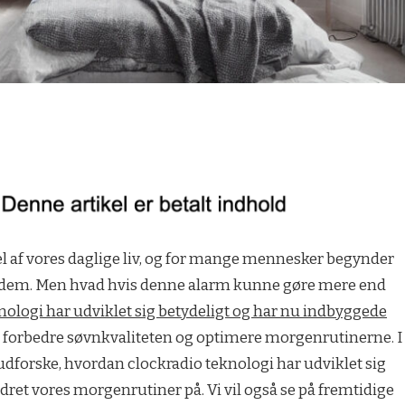
el af vores daglige liv, og for mange mennesker begynder
 dem. Men hvad hvis denne alarm kunne gøre mere end
nologi har udviklet sig betydeligt og har nu indbyggede
 forbedre søvnkvaliteten og optimere morgenrutinerne. I
i udforske, hvordan clockradio teknologi har udviklet sig
ret vores morgenrutiner på. Vi vil også se på fremtidige